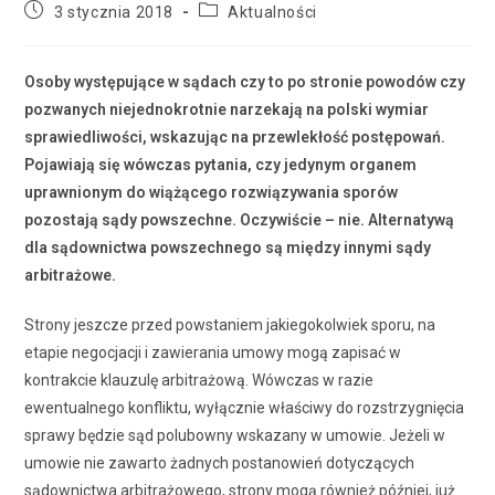
Post
Post
3 stycznia 2018
Aktualności
published:
category:
Osoby występujące w sądach czy to po stronie powodów czy
pozwanych niejednokrotnie narzekają na polski wymiar
sprawiedliwości, wskazując na przewlekłość postępowań.
Pojawiają się wówczas pytania, czy jedynym organem
uprawnionym do wiążącego rozwiązywania sporów
pozostają sądy powszechne. Oczywiście – nie. Alternatywą
dla sądownictwa powszechnego są między innymi sądy
arbitrażowe.
Strony jeszcze przed powstaniem jakiegokolwiek sporu, na
etapie negocjacji i zawierania umowy mogą zapisać w
kontrakcie klauzulę arbitrażową. Wówczas w razie
ewentualnego konfliktu, wyłącznie właściwy do rozstrzygnięcia
sprawy będzie sąd polubowny wskazany w umowie. Jeżeli w
umowie nie zawarto żadnych postanowień dotyczących
sądownictwa arbitrażowego, strony mogą również później, już