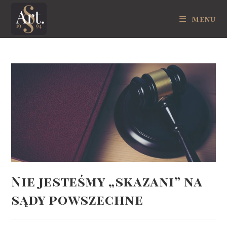
Skip
Menu
to
content
Nie jesteśmy „skazani” na
sądy powszechne