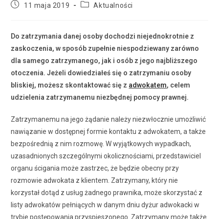
Post
Post
11 maja 2019
Aktualności
published:
category:
Do zatrzymania danej osoby dochodzi niejednokrotnie z
zaskoczenia, w sposób zupełnie niespodziewany zarówno
dla samego zatrzymanego, jak i osób z jego najbliższego
otoczenia. Jeżeli dowiedziałeś się o zatrzymaniu osoby
bliskiej, możesz skontaktować się z
adwokatem
, celem
udzielenia zatrzymanemu niezbędnej pomocy prawnej.
Zatrzymanemu na jego żądanie należy niezwłocznie umożliwić
nawiązanie w dostępnej formie kontaktu z adwokatem, a także
bezpośrednią z nim rozmowę. W wyjątkowych wypadkach,
uzasadnionych szczególnymi okolicznościami, przedstawiciel
organu ścigania może zastrzec, że będzie obecny przy
rozmowie adwokata z klientem. Zatrzymany, który nie
korzystał dotąd z usług żadnego prawnika, może skorzystać z
listy adwokatów pełniących w danym dniu dyżur adwokacki w
trybie postępowania przyspieszonego. Zatrzymany może także